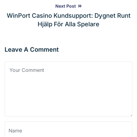
Next Post
WinPort Casino Kundsupport: Dygnet Runt
Hjälp För Alla Spelare
Leave A Comment