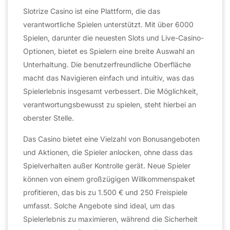
Slotrize Casino ist eine Plattform, die das
verantwortliche Spielen unterstützt. Mit über 6000
Spielen, darunter die neuesten Slots und Live-Casino-
Optionen, bietet es Spielern eine breite Auswahl an
Unterhaltung. Die benutzerfreundliche Oberfläche
macht das Navigieren einfach und intuitiv, was das
Spielerlebnis insgesamt verbessert. Die Möglichkeit,
verantwortungsbewusst zu spielen, steht hierbei an
oberster Stelle.
Das Casino bietet eine Vielzahl von Bonusangeboten
und Aktionen, die Spieler anlocken, ohne dass das
Spielverhalten außer Kontrolle gerät. Neue Spieler
können von einem großzügigen Willkommenspaket
profitieren, das bis zu 1.500 € und 250 Freispiele
umfasst. Solche Angebote sind ideal, um das
Spielerlebnis zu maximieren, während die Sicherheit