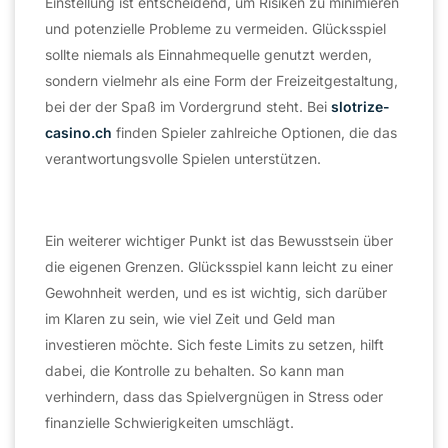
Einstellung ist entscheidend, um Risiken zu minimieren
und potenzielle Probleme zu vermeiden. Glücksspiel
sollte niemals als Einnahmequelle genutzt werden,
sondern vielmehr als eine Form der Freizeitgestaltung,
bei der der Spaß im Vordergrund steht. Bei
slotrize-
casino.ch
finden Spieler zahlreiche Optionen, die das
verantwortungsvolle Spielen unterstützen.
Ein weiterer wichtiger Punkt ist das Bewusstsein über
die eigenen Grenzen. Glücksspiel kann leicht zu einer
Gewohnheit werden, und es ist wichtig, sich darüber
im Klaren zu sein, wie viel Zeit und Geld man
investieren möchte. Sich feste Limits zu setzen, hilft
dabei, die Kontrolle zu behalten. So kann man
verhindern, dass das Spielvergnügen in Stress oder
finanzielle Schwierigkeiten umschlägt.