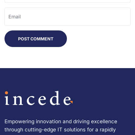
POST COMMENT
Empowering innovation and driving excellence
through cutting-edge IT solutions for a rapidly