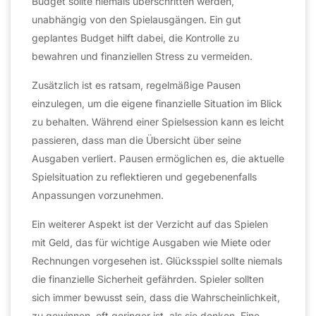
Budget sollte niemals überschritten werden,
unabhängig von den Spielausgängen. Ein gut
geplantes Budget hilft dabei, die Kontrolle zu
bewahren und finanziellen Stress zu vermeiden.
Zusätzlich ist es ratsam, regelmäßige Pausen
einzulegen, um die eigene finanzielle Situation im Blick
zu behalten. Während einer Spielsession kann es leicht
passieren, dass man die Übersicht über seine
Ausgaben verliert. Pausen ermöglichen es, die aktuelle
Spielsituation zu reflektieren und gegebenenfalls
Anpassungen vorzunehmen.
Ein weiterer Aspekt ist der Verzicht auf das Spielen
mit Geld, das für wichtige Ausgaben wie Miete oder
Rechnungen vorgesehen ist. Glücksspiel sollte niemals
die finanzielle Sicherheit gefährden. Spieler sollten
sich immer bewusst sein, dass die Wahrscheinlichkeit,
zu gewinnen, oft geringer ist, als sie denken. Eine