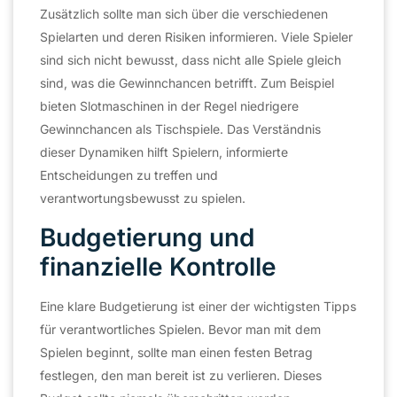
Zusätzlich sollte man sich über die verschiedenen
Spielarten und deren Risiken informieren. Viele Spieler
sind sich nicht bewusst, dass nicht alle Spiele gleich
sind, was die Gewinnchancen betrifft. Zum Beispiel
bieten Slotmaschinen in der Regel niedrigere
Gewinnchancen als Tischspiele. Das Verständnis
dieser Dynamiken hilft Spielern, informierte
Entscheidungen zu treffen und
verantwortungsbewusst zu spielen.
Budgetierung und
finanzielle Kontrolle
Eine klare Budgetierung ist einer der wichtigsten Tipps
für verantwortliches Spielen. Bevor man mit dem
Spielen beginnt, sollte man einen festen Betrag
festlegen, den man bereit ist zu verlieren. Dieses