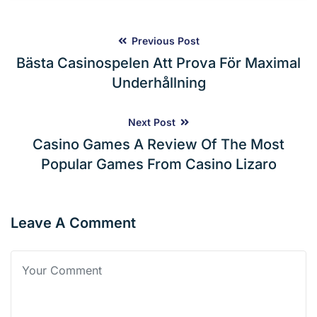
Previous Post
Bästa Casinospelen Att Prova För Maximal
Underhållning
Next Post
Casino Games A Review Of The Most
Popular Games From Casino Lizaro
Leave A Comment