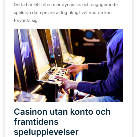
Detta har lett till en mer dynamisk och engagerande
spelmiljö där spelare aldrig riktigt vet vad de kan
förvänta sig.
Casinon utan konto och
framtidens
spelupplevelser