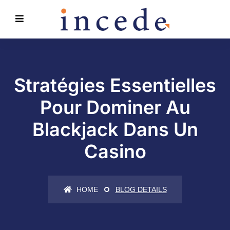
Stratégies Essentielles
Pour Dominer Au
Blackjack Dans Un
Casino
HOME
BLOG DETAILS