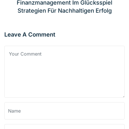
Finanzmanagement Im Glücksspiel
Strategien Für Nachhaltigen Erfolg
Leave A Comment