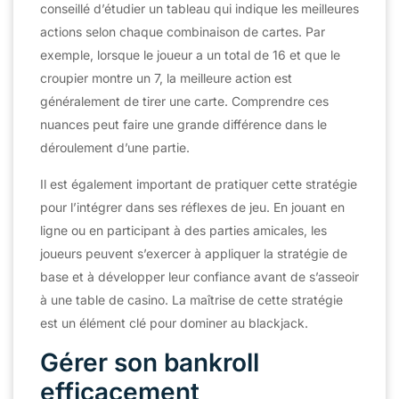
conseillé d’étudier un tableau qui indique les meilleures
actions selon chaque combinaison de cartes. Par
exemple, lorsque le joueur a un total de 16 et que le
croupier montre un 7, la meilleure action est
généralement de tirer une carte. Comprendre ces
nuances peut faire une grande différence dans le
déroulement d’une partie.
Il est également important de pratiquer cette stratégie
pour l’intégrer dans ses réflexes de jeu. En jouant en
ligne ou en participant à des parties amicales, les
joueurs peuvent s’exercer à appliquer la stratégie de
base et à développer leur confiance avant de s’asseoir
à une table de casino. La maîtrise de cette stratégie
est un élément clé pour dominer au blackjack.
Gérer son bankroll
efficacement