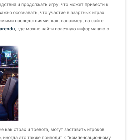
дствия и продолжать игру, что может привести к
ажно осознавать, что участие в азартных играх
емыми последствиями, как, например, на сайте
-arendu
, где можно найти полезную информацию о
е как страх и тревога, могут заставить игроков
о, иногда это также приводит к “компенсационному