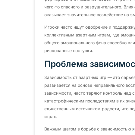
чего-то опасного и разрушительного. Вли
оказывает значительное воздействие на э
Игроки часто ищут одобрение и поддержк
коллективным азартным играм, где эмоции
общего эмоционального фона способно вли
рискованные поступки.
Проблема зависимост
Зависимость от азартных игр — это серье
развивается на основе неправильного вос
зависимости, часто теряют контроль над 
катастрофическим последствиям в их жизн
единственным источником радости, что п
играх.
Важным шагом в борьбе с зависимостью яв