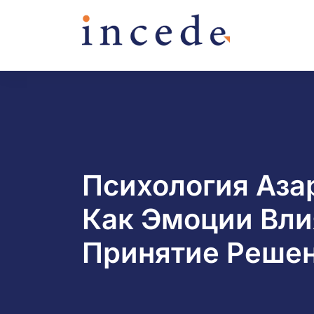
Психология Аза
Как Эмоции Вли
Принятие Реше