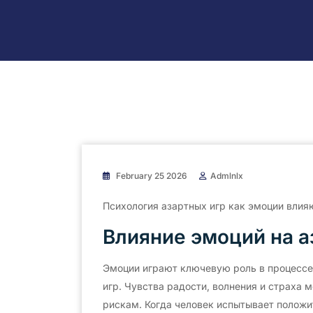
February 25 2026
Admlnlx
Психология азартных игр как эмоции влия
Влияние эмоций на а
Эмоции играют ключевую роль в процессе 
игр. Чувства радости, волнения и страха 
рискам. Когда человек испытывает положи