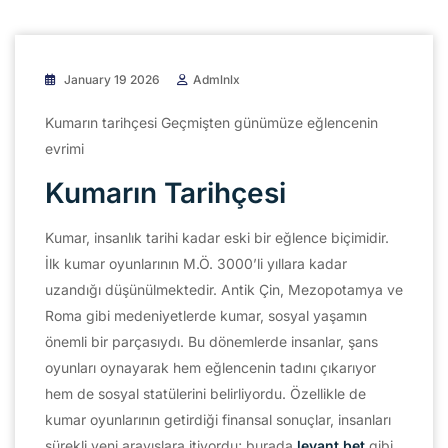
January 19 2026
Admlnlx
Kumarın tarihçesi Geçmişten günümüze eğlencenin
evrimi
Kumarın Tarihçesi
Kumar, insanlık tarihi kadar eski bir eğlence biçimidir.
İlk kumar oyunlarının M.Ö. 3000’li yıllara kadar
uzandığı düşünülmektedir. Antik Çin, Mezopotamya ve
Roma gibi medeniyetlerde kumar, sosyal yaşamın
önemli bir parçasıydı. Bu dönemlerde insanlar, şans
oyunları oynayarak hem eğlencenin tadını çıkarıyor
hem de sosyal statülerini belirliyordu. Özellikle de
kumar oyunlarının getirdiği finansal sonuçlar, insanları
sürekli yeni arayışlara itiyordu; burada
levant bet
gibi