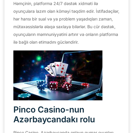
Həmçinin, platforma 24/7 dəstək xidməti ilə
oyunçulara lazım olan köməyi təqdim edir. İstifadəçilər,
hər hansı bir sual və ya problem yaşadıqları zaman,
mütəxəssislərlə əlaqə saxlaya bilərlər. Bu cür dəstək,
oyunçuların məmnuniyyətini artırır və onların platforma
ilə bağlı olan etimadını gücləndirir.
Pinco Casino-nun
Azərbaycandakı rolu
Pinco Casino, Azərbaycanda onlayn qumar oyunları