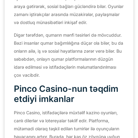
araya gətirərək, sosial bağları gücləndirə bilər. Oyunlar
zamanı iştirakçılar arasında müzakirələr, paylaşmalar
və dostluq münasibətləri inkişaf edir.
Digər tərəfdən, qumarın mənfi təsirləri də mövcuddur.
Bəzi insanlar qumar bağımlılığına düçar ola bilər, bu da
onların ailə, iş və sosial həyatlarına zərər verə bilər. Bu
səbəbdən, onlayn qumar platformalarının düzgün
idarə edilməsi və istifadəçilərin məlumatlandırılması
çox vacibdir.
Pinco Casino-nun təqdim
etdiyi imkanlar
Pinco Casino, istifadəçilərə müxtəlif kazino oyunları,
canlı dilerlər və lotereyalar təklif edir. Platforma,
mütəmadi olaraq təşkil edilən turnirlər ilə oyunçuların
həyəcanını artırır. Burada, hər kəs öz zövqünə uyğun