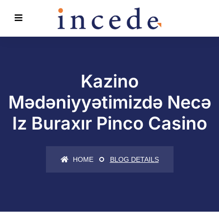
Kazino
Mədəniyyətimizdə Necə
Iz Buraxır Pinco Casino
HOME
BLOG DETAILS