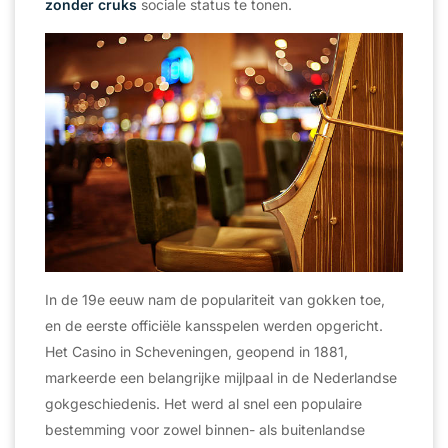
zonder cruks
sociale status te tonen.
In de 19e eeuw nam de populariteit van gokken toe,
en de eerste officiële kansspelen werden opgericht.
Het Casino in Scheveningen, geopend in 1881,
markeerde een belangrijke mijlpaal in de Nederlandse
gokgeschiedenis. Het werd al snel een populaire
bestemming voor zowel binnen- als buitenlandse