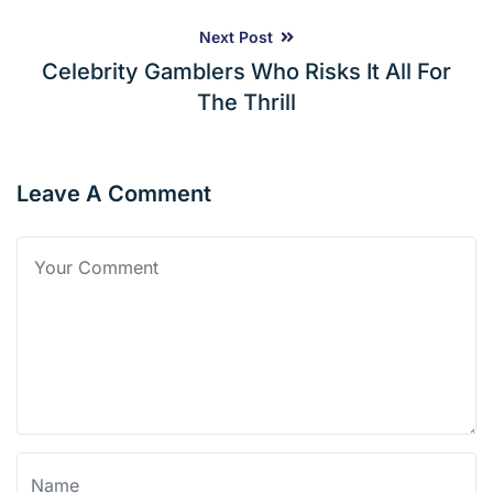
Next Post
Celebrity Gamblers Who Risks It All For
The Thrill
Leave A Comment