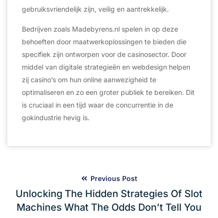
gebruiksvriendelijk zijn, veilig en aantrekkelijk.
Bedrijven zoals Madebyrens.nl spelen in op deze
behoeften door maatwerkoplossingen te bieden die
specifiek zijn ontworpen voor de casinosector. Door
middel van digitale strategieën en webdesign helpen
zij casino’s om hun online aanwezigheid te
optimaliseren en zo een groter publiek te bereiken. Dit
is cruciaal in een tijd waar de concurrentie in de
gokindustrie hevig is.
Previous Post
Unlocking The Hidden Strategies Of Slot
Machines What The Odds Don’t Tell You