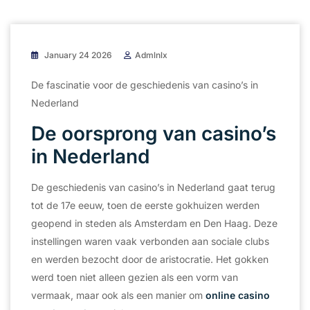
January 24 2026
Admlnlx
De fascinatie voor de geschiedenis van casino’s in
Nederland
De oorsprong van casino’s
in Nederland
De geschiedenis van casino’s in Nederland gaat terug
tot de 17e eeuw, toen de eerste gokhuizen werden
geopend in steden als Amsterdam en Den Haag. Deze
instellingen waren vaak verbonden aan sociale clubs
en werden bezocht door de aristocratie. Het gokken
werd toen niet alleen gezien als een vorm van
vermaak, maar ook als een manier om
online casino