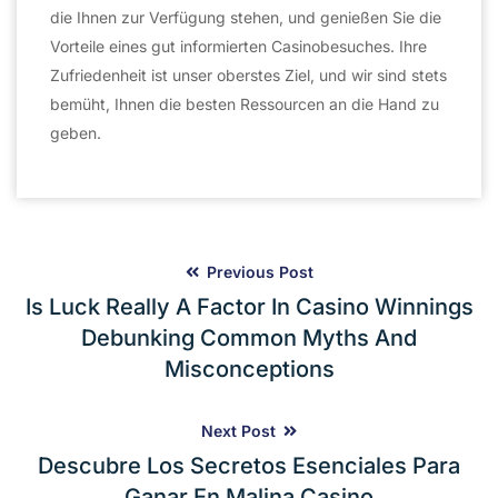
die Ihnen zur Verfügung stehen, und genießen Sie die
Vorteile eines gut informierten Casinobesuches. Ihre
Zufriedenheit ist unser oberstes Ziel, und wir sind stets
bemüht, Ihnen die besten Ressourcen an die Hand zu
geben.
Previous Post
Is Luck Really A Factor In Casino Winnings
Debunking Common Myths And
Misconceptions
Next Post
Descubre Los Secretos Esenciales Para
Ganar En Malina Casino