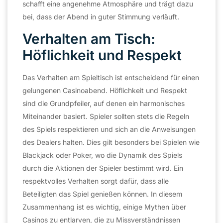
schafft eine angenehme Atmosphäre und trägt dazu
bei, dass der Abend in guter Stimmung verläuft.
Verhalten am Tisch:
Höflichkeit und Respekt
Das Verhalten am Spieltisch ist entscheidend für einen
gelungenen Casinoabend. Höflichkeit und Respekt
sind die Grundpfeiler, auf denen ein harmonisches
Miteinander basiert. Spieler sollten stets die Regeln
des Spiels respektieren und sich an die Anweisungen
des Dealers halten. Dies gilt besonders bei Spielen wie
Blackjack oder Poker, wo die Dynamik des Spiels
durch die Aktionen der Spieler bestimmt wird. Ein
respektvolles Verhalten sorgt dafür, dass alle
Beteiligten das Spiel genießen können. In diesem
Zusammenhang ist es wichtig, einige Mythen über
Casinos zu entlarven, die zu Missverständnissen