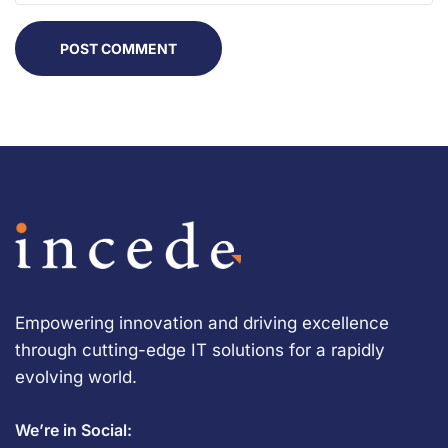
POST COMMENT
Empowering innovation and driving excellence
through cutting-edge IT solutions for a rapidly
evolving world.
We’re in Social: