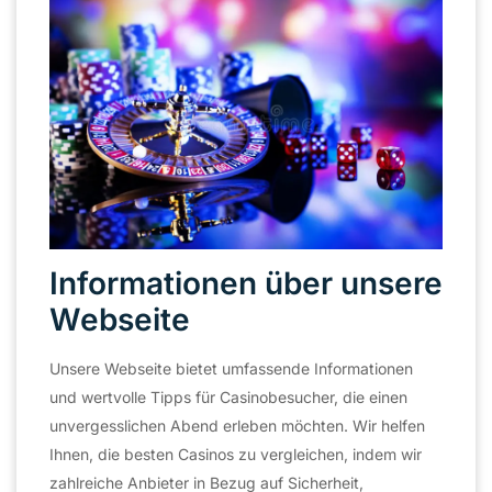
Informationen über unsere
Webseite
Unsere Webseite bietet umfassende Informationen
und wertvolle Tipps für Casinobesucher, die einen
unvergesslichen Abend erleben möchten. Wir helfen
Ihnen, die besten Casinos zu vergleichen, indem wir
zahlreiche Anbieter in Bezug auf Sicherheit,