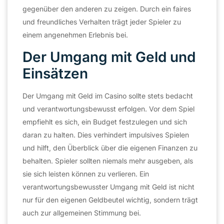
gegenüber den anderen zu zeigen. Durch ein faires
und freundliches Verhalten trägt jeder Spieler zu
einem angenehmen Erlebnis bei.
Der Umgang mit Geld und
Einsätzen
Der Umgang mit Geld im Casino sollte stets bedacht
und verantwortungsbewusst erfolgen. Vor dem Spiel
empfiehlt es sich, ein Budget festzulegen und sich
daran zu halten. Dies verhindert impulsives Spielen
und hilft, den Überblick über die eigenen Finanzen zu
behalten. Spieler sollten niemals mehr ausgeben, als
sie sich leisten können zu verlieren. Ein
verantwortungsbewusster Umgang mit Geld ist nicht
nur für den eigenen Geldbeutel wichtig, sondern trägt
auch zur allgemeinen Stimmung bei.