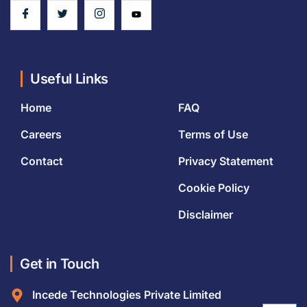
Useful Links
Home
FAQ
Careers
Terms of Use
Contact
Privacy Statement
Cookie Policy
Disclaimer
Get in Touch
Incede Technologies Private Limited