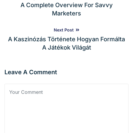
A Complete Overview For Savvy
Marketers
Next Post
A Kaszinózás Története Hogyan Formálta
A Játékok Világát
Leave A Comment