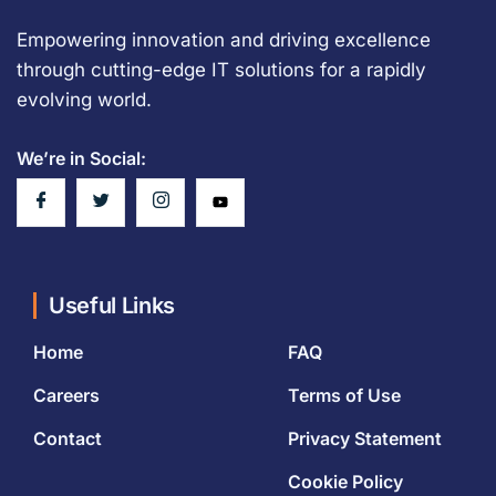
Empowering innovation and driving excellence
through cutting-edge IT solutions for a rapidly
evolving world.
We’re in Social:
Useful Links
Home
FAQ
Careers
Terms of Use
Contact
Privacy Statement
Cookie Policy