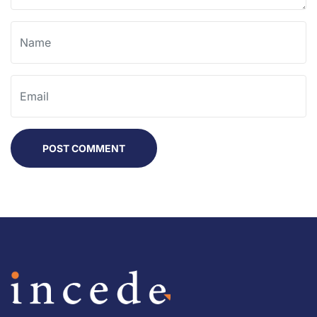
POST COMMENT