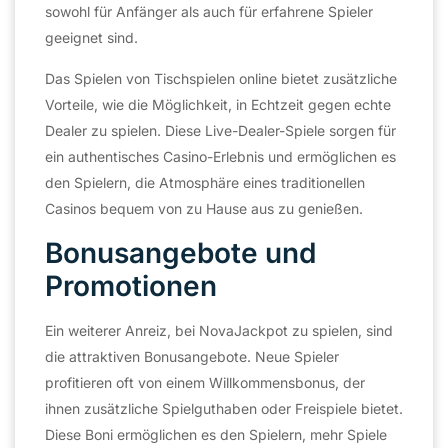
sowohl für Anfänger als auch für erfahrene Spieler
geeignet sind.
Das Spielen von Tischspielen online bietet zusätzliche
Vorteile, wie die Möglichkeit, in Echtzeit gegen echte
Dealer zu spielen. Diese Live-Dealer-Spiele sorgen für
ein authentisches Casino-Erlebnis und ermöglichen es
den Spielern, die Atmosphäre eines traditionellen
Casinos bequem von zu Hause aus zu genießen.
Bonusangebote und
Promotionen
Ein weiterer Anreiz, bei NovaJackpot zu spielen, sind
die attraktiven Bonusangebote. Neue Spieler
profitieren oft von einem Willkommensbonus, der
ihnen zusätzliche Spielguthaben oder Freispiele bietet.
Diese Boni ermöglichen es den Spielern, mehr Spiele