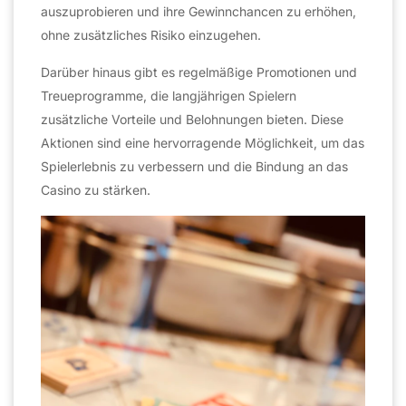
auszuprobieren und ihre Gewinnchancen zu erhöhen,
ohne zusätzliches Risiko einzugehen.
Darüber hinaus gibt es regelmäßige Promotionen und
Treueprogramme, die langjährigen Spielern
zusätzliche Vorteile und Belohnungen bieten. Diese
Aktionen sind eine hervorragende Möglichkeit, um das
Spielerlebnis zu verbessern und die Bindung an das
Casino zu stärken.