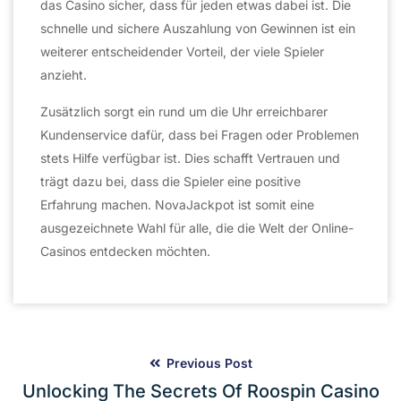
das Casino sicher, dass für jeden etwas dabei ist. Die
schnelle und sichere Auszahlung von Gewinnen ist ein
weiterer entscheidender Vorteil, der viele Spieler
anzieht.
Zusätzlich sorgt ein rund um die Uhr erreichbarer
Kundenservice dafür, dass bei Fragen oder Problemen
stets Hilfe verfügbar ist. Dies schafft Vertrauen und
trägt dazu bei, dass die Spieler eine positive
Erfahrung machen. NovaJackpot ist somit eine
ausgezeichnete Wahl für alle, die die Welt der Online-
Casinos entdecken möchten.
Previous Post
Unlocking The Secrets Of Roospin Casino