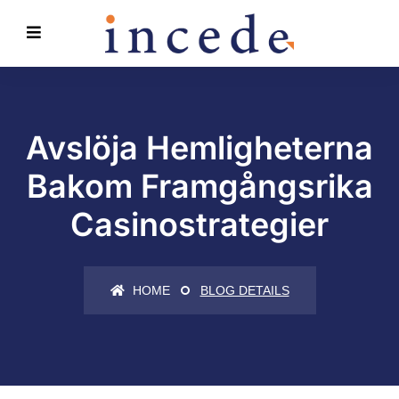
Avslöja Hemligheterna
Bakom Framgångsrika
Casinostrategier
HOME
BLOG DETAILS