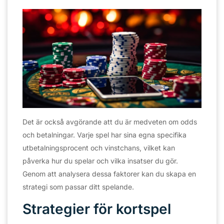
Det är också avgörande att du är medveten om odds
och betalningar. Varje spel har sina egna specifika
utbetalningsprocent och vinstchans, vilket kan
påverka hur du spelar och vilka insatser du gör.
Genom att analysera dessa faktorer kan du skapa en
strategi som passar ditt spelande.
Strategier för kortspel