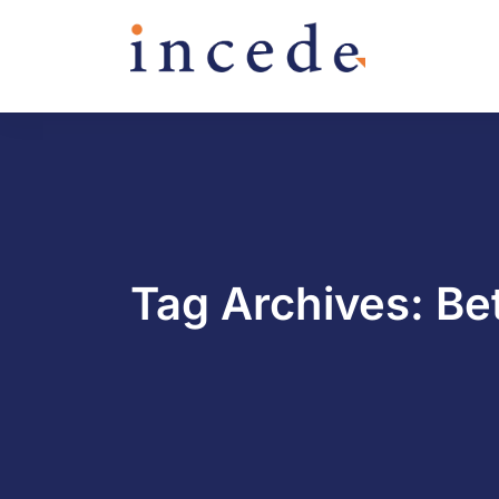
Tag Archives: B