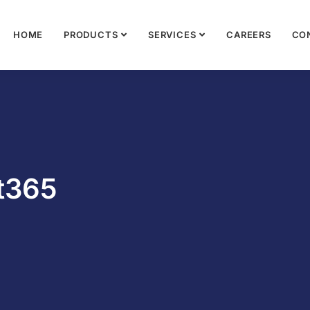
HOME
PRODUCTS
SERVICES
CAREERS
CO
et365