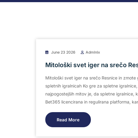
June 23 2026
Admlnlx
Mitološki svet iger na srečo R
Mitološki svet iger na srečo Resnice in zmote 
spletnih igralnicah Ko gre za spletne igralnic
najpogostejših mitov je, da spletne igralnice, 
Bet365 licencirana in regulirana platforma, ka
Read More