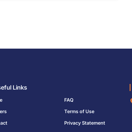
eful Links
e
FAQ
ers
Terms of Use
act
Privacy Statement