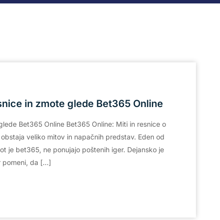
esnice in zmote glede Bet365 Online
glede Bet365 Online Bet365 Online: Miti in resnice o
e, obstaja veliko mitov in napačnih predstav. Eden od
kot je bet365, ne ponujajo poštenih iger. Dejansko je
r pomeni, da […]