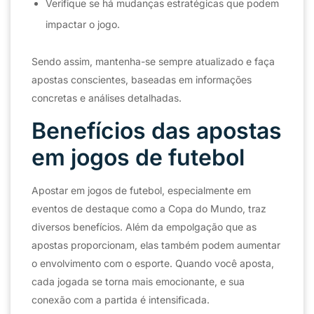
Verifique se há mudanças estratégicas que podem
impactar o jogo.
Sendo assim, mantenha-se sempre atualizado e faça
apostas conscientes, baseadas em informações
concretas e análises detalhadas.
Benefícios das apostas
em jogos de futebol
Apostar em jogos de futebol, especialmente em
eventos de destaque como a Copa do Mundo, traz
diversos benefícios. Além da empolgação que as
apostas proporcionam, elas também podem aumentar
o envolvimento com o esporte. Quando você aposta,
cada jogada se torna mais emocionante, e sua
conexão com a partida é intensificada.