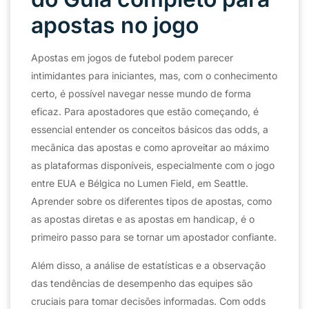
apostas no jogo
Apostas em jogos de futebol podem parecer
intimidantes para iniciantes, mas, com o conhecimento
certo, é possível navegar nesse mundo de forma
eficaz. Para apostadores que estão começando, é
essencial entender os conceitos básicos das odds, a
mecânica das apostas e como aproveitar ao máximo
as plataformas disponíveis, especialmente com o jogo
entre EUA e Bélgica no Lumen Field, em Seattle.
Aprender sobre os diferentes tipos de apostas, como
as apostas diretas e as apostas em handicap, é o
primeiro passo para se tornar um apostador confiante.
Além disso, a análise de estatísticas e a observação
das tendências de desempenho das equipes são
cruciais para tomar decisões informadas. Com odds