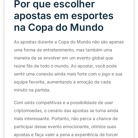
Por que escolher
apostas em esportes
na Copa do Mundo
As apostas durante a Copa do Mundo não são apenas
uma forma de entretenimento, mas também uma
maneira de se envolver em um evento global que
reúne fãs de todo o mundo. Ao apostar, você pode
sentir uma conexão ainda mais forte com o jogo e sua
equipe favorita, aumentando a emoção de cada
minuto na partida.
Com odds competitivas e a possibilidade de usar
criptomoedas, o cenário das apostas se torna ainda
mais interessante. Portanto, não perca a chance de
participar desse evento emocionante, otimize suas
apostas e faça valer a pena a experiência de torcer