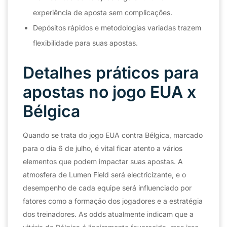
experiência de aposta sem complicações.
Depósitos rápidos e metodologias variadas trazem
flexibilidade para suas apostas.
Detalhes práticos para
apostas no jogo EUA x
Bélgica
Quando se trata do jogo EUA contra Bélgica, marcado
para o dia 6 de julho, é vital ficar atento a vários
elementos que podem impactar suas apostas. A
atmosfera de Lumen Field será electricizante, e o
desempenho de cada equipe será influenciado por
fatores como a formação dos jogadores e a estratégia
dos treinadores. As odds atualmente indicam que a