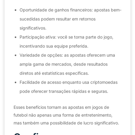
Oportunidade de ganhos financeiros: apostas bem-
sucedidas podem resultar em retornos
significativos.
Participação ativa: você se torna parte do jogo,
incentivando sua equipe preferida.
Variedade de opções: as apostas oferecem uma
ampla gama de mercados, desde resultados
diretos até estatísticas específicas.
Facilidade de acesso enquanto usa criptomoedas
pode oferecer transações rápidas e seguras.
Esses benefícios tornam as apostas em jogos de
futebol não apenas uma forma de entretenimento,
mas também uma possibilidade de lucro significativo.