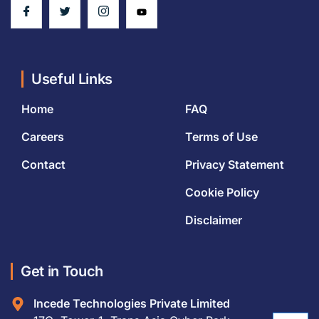
Useful Links
Home
FAQ
Careers
Terms of Use
Contact
Privacy Statement
Cookie Policy
Disclaimer
Get in Touch
Incede Technologies Private Limited