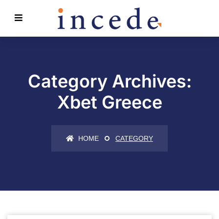
Category Archives:
Xbet Greece
HOME
CATEGORY