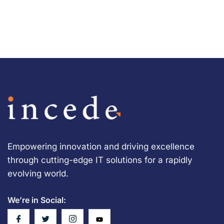
Empowering innovation and driving excellence
through cutting-edge IT solutions for a rapidly
evolving world.
We’re in Social: