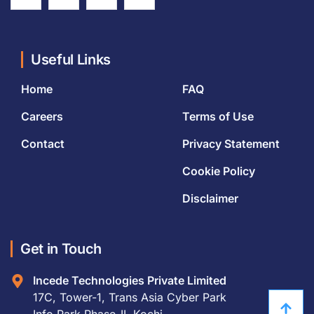
Useful Links
Home
FAQ
Careers
Terms of Use
Contact
Privacy Statement
Cookie Policy
Disclaimer
Get in Touch
Incede Technologies Private Limited
17C, Tower-1, Trans Asia Cyber Park